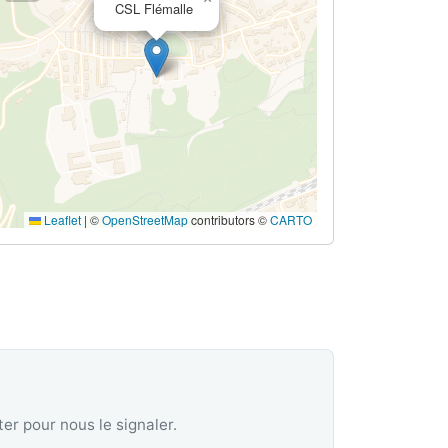
CSL Flémalle
Leaflet
|
©
OpenStreetMap
contributors ©
CARTO
er pour nous le signaler.